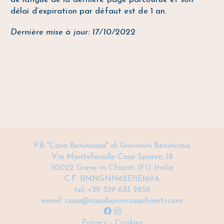
délai d’expiration par défaut est de 1 an.
Dernière mise à jour: 17/10/2022
FR "Casa Benincasa" di Giovanni Benincasa
- CIN: IT048021C2PDSQKHLW -
Via Montefioralle Case Sparse, 18
-
50022 Greve in Chianti (FI) Italia
C.F. BNNGNN62E11E169A
-
tel: +39 339 633 2656
-
email:
casa@casabenincasachianti.com
-
-
Privacy
-
Cookies